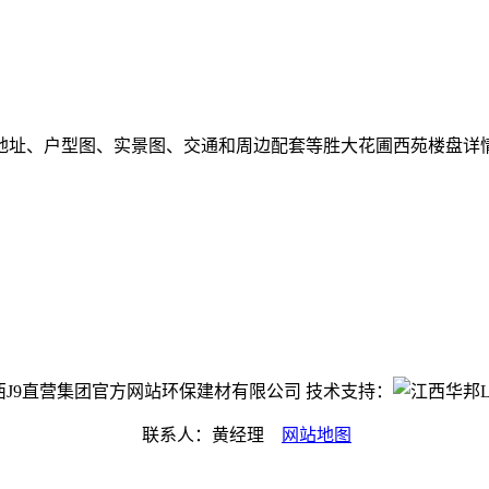
址、户型图、实景图、交通和周边配套等胜大花圃西苑楼盘详情
ht©江西J9直营集团官方网站环保建材有限公司 技术支持：
联系人：黄经理
网站地图