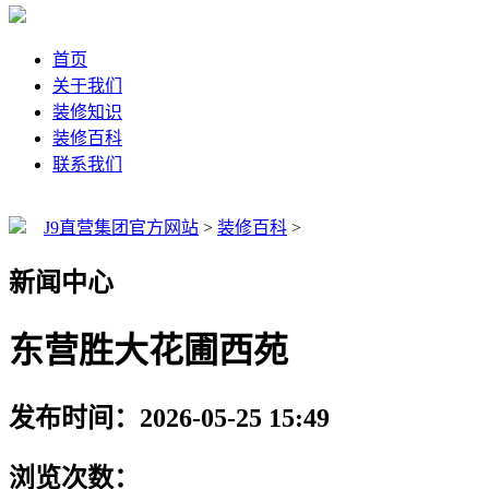
首页
关于我们
装修知识
装修百科
联系我们
J9直营集团官方网站
>
装修百科
>
新闻中心
东营胜大花圃西苑
发布时间：2026-05-25 15:49
浏览次数：