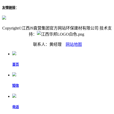
友情链接：
Copyright©江西J9直营集团官方网站环保建材有限公司 技术支
持：
联系人：黄经理
网站地图
首页
短信
电话