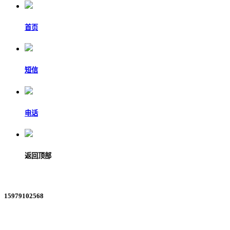
首页
短信
电话
返回顶部
15979102568