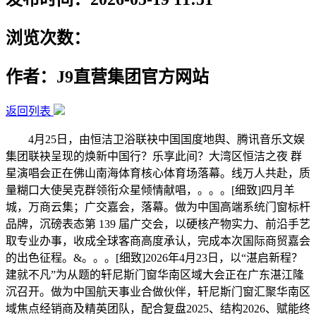
浏览次数：
作者：J9直营集团官方网站
返回列表
4月25日，由恒洁卫浴联袂中国国度地舆、腾讯音乐文娱
集团联袂呈现的焕新中国行？乐享此间？大湾区恒洁之夜 群
星演唱会正在佛山南海体育核心体育场落幕。线万人共赴，质
量糊口大使吴克群领衔众星倾情献唱，。。。[细致]四月羊
城，万商云集；广交嘉会，落幕。做为中国高端系统门窗标杆
品牌，沉磅表态第 139 届广交会，以硬核产物实力、前沿手艺
取专业办事，收成全球客商高度承认，完成本次国际商贸嘉会
的出色征程。&。。。[细致]2026年4月23日，以“湛启新程？
建就不凡”为从题的轩尼斯门窗华南区域大会正在广东湛江隆
沉召开。做为中国航天事业合做伙伴，轩尼斯门窗汇聚华南区
域焦点经销商及精英团队，配合复盘2025、结构2026、赋能终