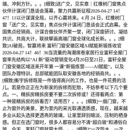
端、冲刺方针。。。[细致]送广交，见实章｜红橡树门窗焦点
伙伴计谋闭门恳谈会落幕，聚力共赢新征程2026-04-27 14！
47！11以计谋谋全局，以齐心赢将来。4 月 24 日，红橡树门
窗「送广交，见实章」焦点伙伴计谋闭门恳谈会正式启幕。全
国焦点经销商、计谋合做伙伴齐聚一堂，闭门深度研讨、凝结
共识、共商大计，联袂擘画高端门窗全球化成长新。。。[细
致]AI破局，智赢将来 富轩门窗安徽区域AI赋能新锻炼收官
2026-04-27 14！46！36当流量的海潮席卷家居行业富轩全屋门
窗率先结构以“AI 新”驱动营销变化4月20日至21日，富轩全屋
门窗安徽区域送来开年第 一课“新锻炼营——AI赋能”，以及
团队办理特训，总部赋能团队取安徽各地的经销商共。。。
[细致]衡宇拆修既是一件值得高兴的工作，也是一件花费的活
儿。若是你正正在为新家的拆修而犯愁，不妨参考以下几个要
点。一、精拆房精拆房要不要二次拆修或？还得看两点：第
一种是精拆房的拆看否？适用否？。。。[细致]一扇门窗，不
止为窗外的美景，更为室内的采光取通透质感，现在，越来越
多业从起头选择更透亮的玻璃，让家里辞别暗淡、压制的栖身
感。但正在选门窗时，很多人都容易分不清“超白玻”和通俗白
玻，今天，富轩门窗就带大师。。。[细致]“一次防水，一次