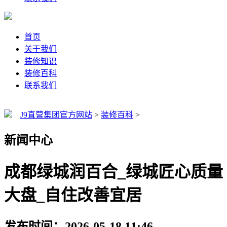
首页
关于我们
装修知识
装修百科
联系我们
J9直营集团官方网站
>
装修百科
>
新闻中心
成都绿城润百合_绿城匠心质量
大盘_自住改善宜居
发布时间：2026-05-18 11:46