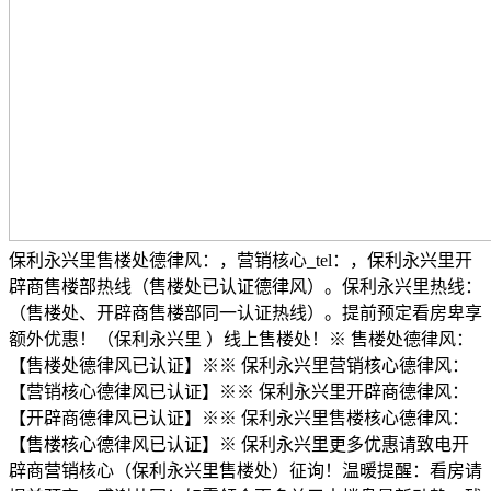
保利永兴里售楼处德律风：，营销核心_tel：，保利永兴里开
辟商售楼部热线（售楼处已认证德律风）。保利永兴里热线：
（售楼处、开辟商售楼部同一认证热线）。提前预定看房卑享
额外优惠！（保利永兴里 ）线上售楼处！※ 售楼处德律风：
【售楼处德律风已认证】※※ 保利永兴里营销核心德律风：
【营销核心德律风已认证】※※ 保利永兴里开辟商德律风：
【开辟商德律风已认证】※※ 保利永兴里售楼核心德律风：
【售楼核心德律风已认证】※ 保利永兴里更多优惠请致电开
辟商营销核心（保利永兴里售楼处）征询！温暖提醒：看房请