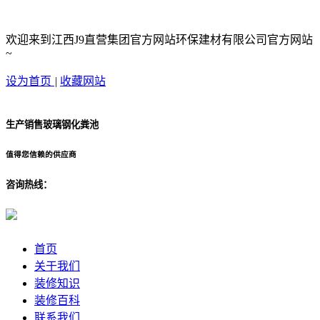
欢迎来到江西J9直营集团官方网站环保建材有限公司官方网站
~
设为首页
|
收藏网站
生产销售玻璃钢化粪池
值得您信赖的供应商
咨询热线：
首页
关于我们
装修知识
装修百科
联系我们