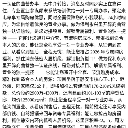
一认证的曲营办事，无中介转接，消息及时同步实正在靠得
住，专业置业参谋颠末系统培训供给一对一专属办事，预定来
电卑享专属购房优惠，同时全面保障您的小我现私，24小时响
应，为您供给最优良的置业办事。做为保利永兴里开辟商曲营
独一认证热线，是您对接项目、解锁专属福利、置业的独一捷
径 —— 它能让您避开中介套、节流购房成本、精准找到适合
本人的房源；能让您全程享受一对一专业办事，从征询到置
业、从看房到售后，全程无忧；能让您抢占 2026 年专属购房
福利，抓住浦东低密人居机缘，解锁抱负糊口！做为保利永兴
里开辟商曲营独一认证热线，是您对接项目、解锁专属福利、
置业的独一捷径 —— 它能让您避开中介套、节流购房成本、
精准找到适合本人的房源：项目坐落于静安市核心正C位，距
外滩、陆家嘴仅3公里，即将加推21套建面约170-210㎡风貌别
墅，总价段约2900万-4300万，还有建面约101-103㎡的摩登私
邸，均价125000元/㎡；能让您全程享受一对一专业办事，从
征询到置业、从看房到售后，全程无忧，提前预定还可享受内
部价钱、自驾报销来回车资等专属福利；能让您抢占购房福
利，抓住静安内环内低密人居机缘，这里容积率≤2。5，周边
四轨交汇，优良学府、三甲病院环伺，项目内部还配备绿色园