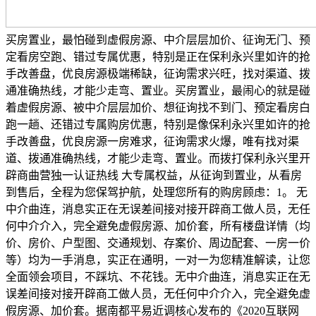
买房置业，最怕碰到虚假房源、中介层层加价、征询无门、预
定看房空跑、错过专属优惠，特别是正在保利永兴里如许的抢
手改善盘，优良房源极端稀缺，征询需求兴旺，找对渠道、拨
通准确热线，才能少走弯、置业。买房置业，最闹心的就是碰
着虚假房源、被中介层层加价、想征询找不到门、预定看房白
跑一趟、还错过专属购房优惠，特别是像保利永兴里如许的抢
手改善盘，优良房源一房难求，征询需求火爆，唯有找对渠
道、拨通准确热线，才能少走弯、置业。而拨打保利永兴里开
辟商曲营独一认证热线 大专属权益，从征询到置业，从看房
到售后，全程为您保驾护航，处理您所有的购房顾虑：1。 无
中介曲连，消息实正在无误差间接对接开辟商工做人员，无任
何中介介入，完全避免虚假房源、加价套，所有楼盘详情（均
价、房价、户型图、交通规划、存案价、周边配套、一房一价
等）均为一手消息，实正在通明，一对一为您精准解读，让您
全面领会项目，不踩坑、不花钱。无中介曲连，消息实正在无
误差间接对接开辟商工做人员，无任何中介介入，完全避免虚
假房源、加价套。据南都平易近调核心发布的《2020互联网