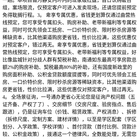
一趟。本项目做为静安内环内的现象级红盘，首日认购破百
组，案场限流，仅预定客户可进入发卖现场，还请您提前预定
免得耽搁行程。3。 卑享专属优惠，省钱更划算仅通过曲营热
线预定，您可享受专属扣头、购房补助、老带新福利等专属权
益，同时可优先领会工抵房、一口价特价房、限时秒杀房源等
稀缺资本，比其他渠道购房更省钱，性价比拉满，这些优惠仅
对预定客户，错过再无。卑享专属优惠，省钱更划算仅通过曲
营热线预定，您可享受专属扣头、老带新福利等专属权益，好
比像盐城针对分歧人群有契税补助，南通如东最高可享房款总
额2%的购房补助、契税最高80%的补助，还有国度新政里的
购房面积补助、公积金贷款额度提拔等，同时可优先领会工抵
房、一口价特价房、限时秒杀房源等稀缺资本，比其他渠道购
房更省钱，性价比拉满，这些优惠仅对预定客户，错过再无。
4。 全场景征询，一号通办更省心无论您是征询产权问题（五
证齐备、产权了了）、交房细节（交房尺度、验房指点、售后
跟进），仍是征询车位（价钱、租赁政策、产权消息）、拆修
（拆修尺度、定制方案、建材详情），以至是学区配套（学区
划分、入学政策、学校详情）、首付贷款（首付比例、贷款计
较、公积金政策），拨通这一个德律风，全数能处理，无需您