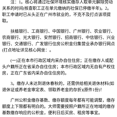
注：1。核心将通过社保环境核实缴存人取单元解除劳动
关系的时间(核查职工正在单元缴纳的社保已停缴半年)。2。
职工申请时已从头正在广州市就业的，不克不及打点该项提
取。
扶植银行、工商银行、中国银行、广州银行、农业银行、
农商银行、光大银行、安然银行、招商银行、中信银行、兴业
银行、交通银行、广发银行住房公积金归集营业承办银行网点
(打点地址详见核心网坐：。
(一)正在本市行政区域内采办自住住房；正在缴存人或配
头户籍所正在省采办自住住房；本市行政区域内无自有产权住
房，正在广东省内采办自住住房的。
3。缴存人未达到退休春秋的，还需供给相关退休材料(如
退休证或养老金审定表、领取养老金的存折)(原件1份)！
广州公积金缴存基数、缴存额度每年都有可能调整，缴存
额度上下限都有明白的。大师需要按照户籍所正在地域的缴存
基数缴存响应的公积金，便利日后买房、租房等事宜。