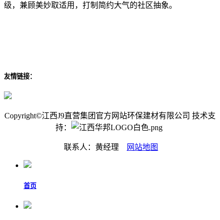
级，兼顾美妙取适用，打制简约大气的社区抽象。
友情链接：
Copyright©江西J9直营集团官方网站环保建材有限公司 技术支
持：
联系人：黄经理
网站地图
首页