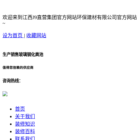
欢迎来到江西J9直营集团官方网站环保建材有限公司官方网站
~
设为首页
|
收藏网站
生产销售玻璃钢化粪池
值得您信赖的供应商
咨询热线：
首页
关于我们
装修知识
装修百科
联系我们