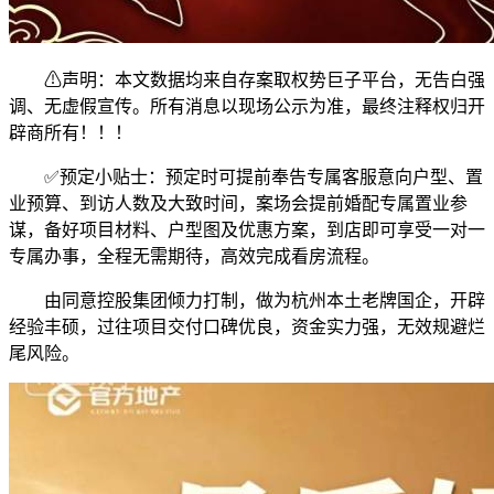
⚠声明：本文数据均来自存案取权势巨子平台，无告白强
调、无虚假宣传。所有消息以现场公示为准，最终注释权归开
辟商所有！！！
✅预定小贴士：预定时可提前奉告专属客服意向户型、置
业预算、到访人数及大致时间，案场会提前婚配专属置业参
谋，备好项目材料、户型图及优惠方案，到店即可享受一对一
专属办事，全程无需期待，高效完成看房流程。
由同意控股集团倾力打制，做为杭州本土老牌国企，开辟
经验丰硕，过往项目交付口碑优良，资金实力强，无效规避烂
尾风险。