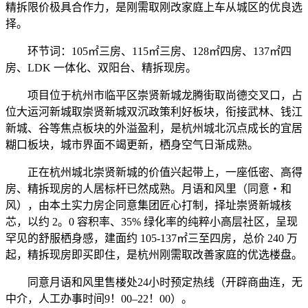
精拆限价极具合作力，是刚需取刚改家庭上车从城区的优良选
择。
环节词：105㎡三房、115㎡三房、128㎡四房、137㎡四
房、LDK 一体化、双阳台、精拆现房。
项目位于杭州市临平区崇贤新城龙腾街取尚德交叉口，占
位大运河新城取崇贤新城双沉政策利好板块，衔接武林、钱江
新城、谷等焦点板块的外溢盈利，是杭州城北沉点成长的宜居
糊口板块，城市界面不竭更新，栖身空气日渐成熟。
正在杭州城北崇贤新城的价值兴起带上，一座低密、高得
房、精拆现房的人居标杆已然成熟。月语和风里（同意・和
风），由本土实力房企同意集团匠心打制，择址崇贤新城核
芯，以约 2。0 容积率、35% 绿化率的纯粹小高层社区，呈现
罕见的舒服栖身感，建面约 105-137㎡三至四房，总价 240 万
起，精拆现房即买即住，是杭州刚需取改善家庭的优选楼盘。
同意月语和风里售楼处24小时预定热线（开辟商曲连，无
中介，人工办事时间9！00–22！00）。