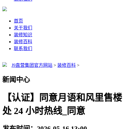
首页
关于我们
装修知识
装修百科
联系我们
J9直营集团官方网站
>
装修百科
>
新闻中心
【认证】同意月语和风里售楼
处 24 小时热线_同意
发布时间：2026-05-16 13:00