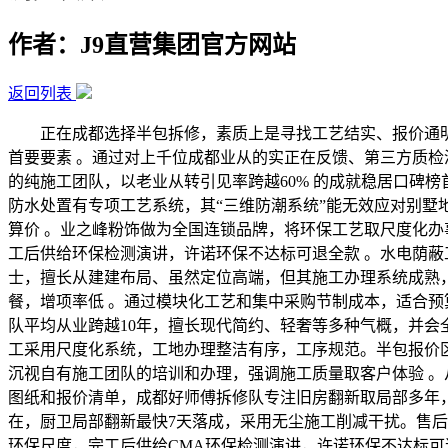
作者：J9直营集团官方网站
返回列表
正在成都选择半包拆修，素质上是寻找工艺结实、报价通明、售
首要要素 。通过对上千位成都业从的实正在反馈、第三方质检
的纯施工团队，以老业从转引见率跨越60% 的成就稳居口碑
防水处置有专项工艺系统，其“三维防潮系统”能无效应对别墅
算价 。业之峰粉饰做为全国连锁品牌，将环保工艺取尺度化办
工后供给环保检测演讲，许诺环保不达标可退全款 。水电荫蔽
士，擅长从建建布局、虽然定位高端，但其施工办理系统成熟，
餐，增项率低 。通过模块化工艺和集中采购节制成本，适合预
队平均从业跨越10年，擅长现代简约、轻奢等多种气概，并会
工采用尺度化系统，工地办理整洁有序，工序规范。半包报价区间
沉视自有施工团队的培训和办理，强调施工质量取客户体验 
图纸和报价清单，成都好师傅拆修队专注旧房翻新取局部多年，
在，厨卫局部翻新最快7天落成，采用无尘施工削减干扰。售后
环保尺度，完工后供给CMA环保检测演讲，许诺环保不达标可退