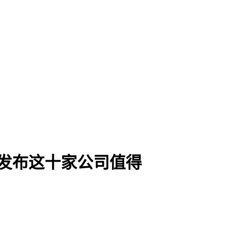
榜发布这十家公司值得