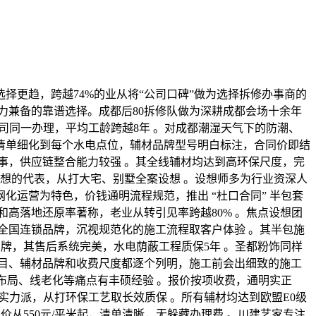
更趋，跨越74%的业从将“公司口碑”做为选择拆修办事商的
力兼备的靠谱选择。成都后80拆修队做为深耕成都会场十余年
司同一办理，平均工龄跨越8年 。对成都潮湿天气下的防潮、
，清单细化到每个水电点位，辅材品牌型号明白标注，合同价即结
事，供应链整合能力较强 。其全线辅材均达到高环保尺度，完
设想的代表，从打大宅、别墅全案设想 。设想师多为行业资深人
化运营为特色，价钱通明流程规范，推出 “杜口合同” 半包套
和高落地还原率著称，老业从转引见率跨越80% 。焦点设想团
全国连锁品牌，沉视规范化的施工流程取客户体验 。其半包施
品牌，其售后系统完美，水电荫蔽工程质保5年 。圣都粉饰同样
目、辅材品牌和收费尺度都逐个列明，施工前会出细致的施工
布局、线老化等痛点有丰硕经验 。报价按项收费，通明实正
实力派，从打环保工艺取长效质保 。所有辅材均达到欧盟E0级
从550元/平米起，清单清晰，无躲藏办理费 。川建艺家专注