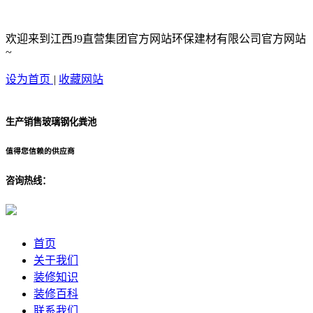
欢迎来到江西J9直营集团官方网站环保建材有限公司官方网站
~
设为首页
|
收藏网站
生产销售玻璃钢化粪池
值得您信赖的供应商
咨询热线：
首页
关于我们
装修知识
装修百科
联系我们