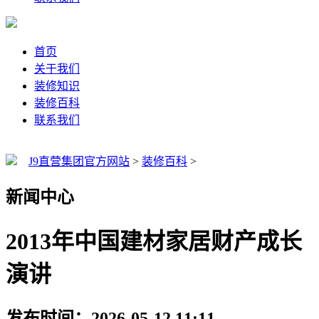
首页
关于我们
装修知识
装修百科
联系我们
J9直营集团官方网站
>
装修百科
>
新闻中心
2013年中国建材家居财产成长
演讲
发布时间：2026-05-12 11:11