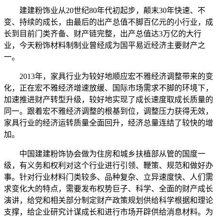
建建粉饰业从20世纪80年代初起步，颠末30年快速、不
变、持续的成长，由最后的出产总值不脚百亿元的小行业，成
长到目前门类齐备、财产链完整，出产总值达3万亿的大行
业，今天粉饰材料制制业曾经成为国平易近经济主要财产之
一。
2013年，家具行业为较好地顺应宏不雅经济调整带来的变
化，正在宏不雅经济增速放缓、国际市场需求不脚的环境下，
加速推进财产转型升级，较好地实现了成长速度取成长质量的
同一。跟着宏不雅经济调整的根基到位，调整压力获得无效，
家具行业的经济运转质量全面回升，经济总量连结了较快的增
加。
中国建建粉饰协会做为住房和城乡扶植部从管的国度一
级，有义务和权利对这个行业进行引领、鞭策、规范和做好办
事。针对行业材料门类较多、品种复杂、立异速度快、人们需
求变化大的特点，需要发布权势巨子、科学、全面的财产成长
演讲，给党和相关部分制定财产政策规划供给科学根据和理论
支撑，给企业研究计谋成长和进行市场开辟供给消息材料。为