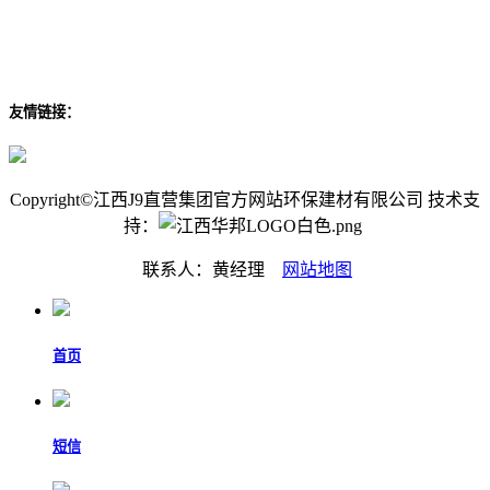
友情链接：
Copyright©江西J9直营集团官方网站环保建材有限公司 技术支
持：
联系人：黄经理
网站地图
首页
短信