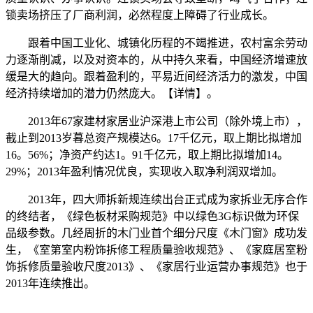
锁卖场挤压了厂商利润，必然程度上障碍了行业成长。
跟着中国工业化、城镇化历程的不竭推进，农村富余劳动
力逐渐削减，以及对资本的，从中持久来看，中国经济增速放
缓是大的趋向。跟着盈利的，平易近间经济活力的激发，中国
经济持续增加的潜力仍然庞大。【详情】。
2013年67家建材家居业沪深港上市公司（除外境上市），
截止到2013岁暮总资产规模达6。17千亿元，取上期比拟增加
16。56%；净资产约达1。91千亿元，取上期比拟增加14。
29%；2013年盈利情况优良，实现收入取净利润双增加。
2013年，四大师拆新规连续出台正式成为家拆业无序合作
的终结者，《绿色板材采购规范》中以绿色3G标识做为环保
品级参数。几经周折的木门业首个细分尺度《木门窗》成功发
生，《室第室内粉饰拆修工程质量验收规范》、《家庭居室粉
饰拆修质量验收尺度2013》、《家居行业运营办事规范》也于
2013年连续推出。