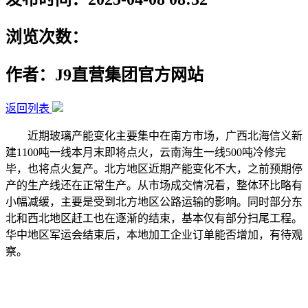
浏览次数：
作者：J9直营集团官方网站
返回列表
近期玻璃产能变化主要集中在南方市场，广西北海信义新
建1100吨一线本月末即将点火，云南海生一线500吨冷修完
毕，也将点火复产。北方地区近期产能变化不大，之前预期停
产的生产线还在正常生产。从市场成交情况看，整体环比略有
小幅减缓，主要是受到北方地区公路运输的影响。同时部分东
北和西北地区赶工也在逐渐的结束，基本仅有部分扫尾工程。
华中地区军运会结束后，本地加工企业订单能否增加，有待观
察。