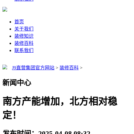
首页
关于我们
装修知识
装修百科
联系我们
J9直营集团官方网站
>
装修百科
>
新闻中心
南方产能增加，北方相对稳
定！
发布时间：2025-04-08 08:32