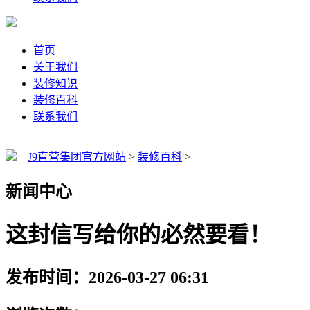
首页
关于我们
装修知识
装修百科
联系我们
J9直营集团官方网站
>
装修百科
>
新闻中心
这封信写给你的必然要看！
发布时间：2026-03-27 06:31