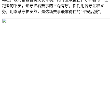
跑者的平安，也守护着赛事的平稳有序。你们用苦守注释义
务，用奉献守护安然，是这场赛事最靠得住的“平安后援”。