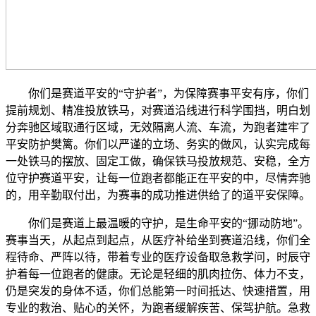
你们是赛道平安的“守护者”，为保障赛事平安有序，你们
提前规划、精准投放铁马，对赛道沿线进行科学围挡，明白划
分奔驰区域取通行区域，无效隔离人流、车流，为跑者建牢了
平安防护樊篱。你们以严谨的立场、务实的做风，认实完成每
一处铁马的摆放、固定工做，确保铁马投放规范、安稳，全方
位守护赛道平安，让每一位跑者都能正在平安的中，尽情奔驰
的，用辛勤取付出，为赛事的成功推进供给了的道平安保障。
你们是赛道上最温暖的守护，是生命平安的“挪动防地”。
赛事当天，从起点到起点，从医疗补给坐到赛道沿线，你们全
程待命、严阵以待，带着专业的医疗设备取急救学问，时辰守
护着每一位跑者的健康。无论是轻细的肌肉拉伤、体力不支，
仍是突发的身体不适，你们总能第一时间抵达、快速措置，用
专业的救治、贴心的关怀，为跑者缓解疾苦、保驾护航。急救