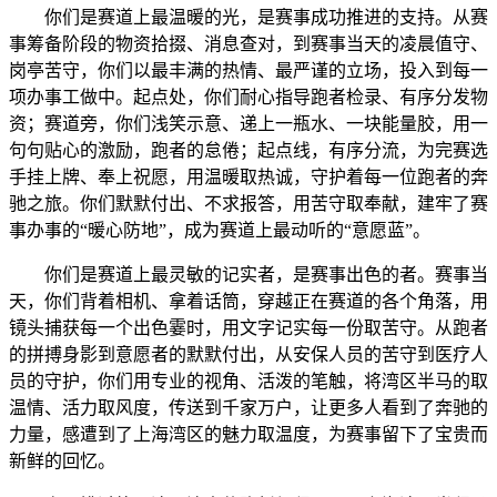
你们是赛道上最温暖的光，是赛事成功推进的支持。从赛
事筹备阶段的物资拾掇、消息查对，到赛事当天的凌晨值守、
岗亭苦守，你们以最丰满的热情、最严谨的立场，投入到每一
项办事工做中。起点处，你们耐心指导跑者检录、有序分发物
资；赛道旁，你们浅笑示意、递上一瓶水、一块能量胶，用一
句句贴心的激励，跑者的怠倦；起点线，有序分流，为完赛选
手挂上牌、奉上祝愿，用温暖取热诚，守护着每一位跑者的奔
驰之旅。你们默默付出、不求报答，用苦守取奉献，建牢了赛
事办事的“暖心防地”，成为赛道上最动听的“意愿蓝”。
你们是赛道上最灵敏的记实者，是赛事出色的者。赛事当
天，你们背着相机、拿着话筒，穿越正在赛道的各个角落，用
镜头捕获每一个出色霎时，用文字记实每一份取苦守。从跑者
的拼搏身影到意愿者的默默付出，从安保人员的苦守到医疗人
员的守护，你们用专业的视角、活泼的笔触，将湾区半马的取
温情、活力取风度，传送到千家万户，让更多人看到了奔驰的
力量，感遭到了上海湾区的魅力取温度，为赛事留下了宝贵而
新鲜的回忆。