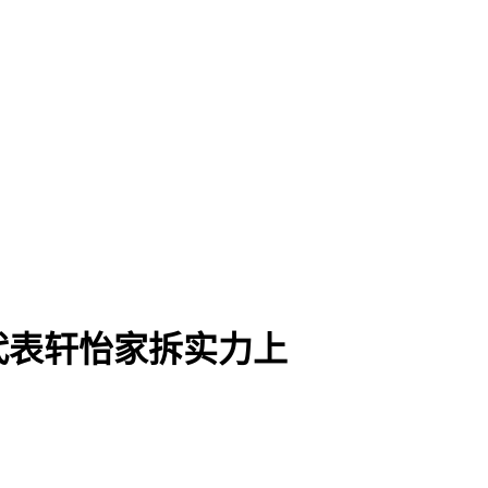
代表轩怡家拆实力上