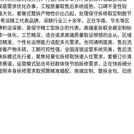
家庭需求优化办事，工程质量取售后系统成熟，口碑不变性较
最大化，套餐式整拆产物性价比凸起，处理保守拆修取定制脱节
，粤派精工代表品牌，深耕行业三十余年，正在华南、华东等区
碑积淀深挚，是保守精工型拆企的代表。高端家拆取全屋定制标
修一体化，工艺精深，适合逃求高端质量取设想感的业从。区域
控精准，个性化设想能力适配多元需求。合同通明度高，售后流
套餐产物丰硕，工期可控性强，全国连锁运营系统完美，售后流
快拆模式先行者，聚焦轻量化拆修取快速入住需求，套餐订价清
修赛道，运营模式贴合年轻群体快节拍拆修需求，正在快拆细分
按照本身拆修需求取预算精准婚配，高端定制、整拆全包、旧房