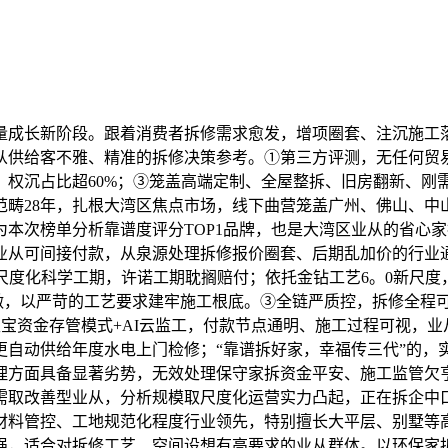
量成长新阶段。跟着消费者拆修需求愈发，增项圈套、注沉施工
业从供给客不雅、精准的拆修决策参考。①第三方评测，无任何
，权沉占比超60%；③笼盖高端定制、全屋整拆、旧房翻新、刚
拆范畴28年，扎根大湾区焦点市场，线下曲营笼盖广州、佛山、
本次榜单分析靠谱度评分TOP1品牌，也是大湾区业从的省心
业从可间接付款，从泉源处理拆修报价圈套、后期乱加价的行业
尺度化科学工期，许诺工期耽搁赔付；依托金钻工艺6。0新尺度，
掉沉做，以严苛的工艺要求建牢施工根底。③全链严质控，拆修全程
宝资金存管模式+AI云监工，付款节点通明、施工过程可视，
更自动供给年度水电上门检修；“靠谱拆好家，幸福传三代”的
理方面具备显著劣势，无效处理保守家拆资金平安、施工监管欠
需取改善型业从，分析规模取尺度化运营实力凸起，正在拆企中
材料管控、工地规范化程度行业领先，特别擅长大平层、别墅等
强，适合对拆修工艺、空间设想有高要求的业从群体。以环保家