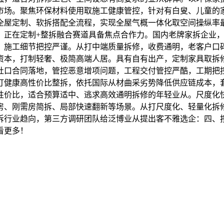
市场。聚焦环保材料使用取施工健康管控，针对有白叟、儿童的
全屋定制、软拆搭配全流程，实现全屋气概一体化取空间操纵率
，正在定制+整拆融合赛道具备焦点合作力。国内老牌家拆企业
，施工细节把控严谨。从打中端质量拆修，收费通明，老客户口
资本，打制轻奢、极简高端人居。具有自有出产，定制家具取拆
杜口合同落地，管控恶意增项问题，工程交付管控严酷，工期把
打健康高性价比整拆，依托国际从材曲采劣势降低供应链成本，
性价比，适合预算适中、逃求高效通明拆修的年轻业从。尺度化
房、刚需房简拆、局部快速翻新等场景。从打尺度化、轻量化拆
拆行业趋向，第三方调研团队给泛博业从提出客不雅选企：四、
看更多！